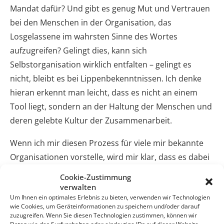
Mandat dafür? Und gibt es genug Mut und Vertrauen
bei den Menschen in der Organisation, das
Losgelassene im wahrsten Sinne des Wortes
aufzugreifen? Gelingt dies, kann sich
Selbstorganisation wirklich entfalten – gelingt es
nicht, bleibt es bei Lippenbekenntnissen. Ich denke
hieran erkennt man leicht, dass es nicht an einem
Tool liegt, sondern an der Haltung der Menschen und
deren gelebte Kultur der Zusammenarbeit.
Wenn ich mir diesen Prozess für viele mir bekannte
Organisationen vorstelle, wird mir klar, dass es dabei
echte Herausforderungen zu meistern gäbe. Aber,
Cookie-Zustimmung
was wäre erst, wenn die Auflösung gelänge…
verwalten
Um Ihnen ein optimales Erlebnis zu bieten, verwenden wir Technologien
wie Cookies, um Geräteinformationen zu speichern und/oder darauf
Doch dies sind nur so meine
GedankenÜber
…Bei
zuzugreifen. Wenn Sie diesen Technologien zustimmen, können wir
Gefallen, würde ich mich über ein „Like“ freuen