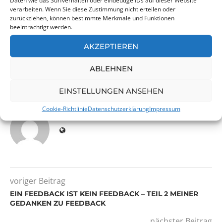
Daten wie das Surfverhalten oder eindeutige IDs auf dieser Website
verarbeiten. Wenn Sie diese Zustimmung nicht erteilen oder
zurückziehen, können bestimmte Merkmale und Funktionen
Welche Erfahrungen habt ihr hinsichtlich der
beeinträchtigt werden.
Einführung von Selbstorganisation gemacht?
AKZEPTIEREN
ABLEHNEN
0 Kommentar
1
EINSTELLUNGEN ANSEHEN
Cookie-Richtlinie
Datenschutzerklärung
Impressum
BJÖRN HÜBNER
voriger Beitrag
EIN FEEDBACK IST KEIN FEEDBACK – TEIL 2 MEINER
GEDANKEN ZU FEEDBACK
nächster Beitrag