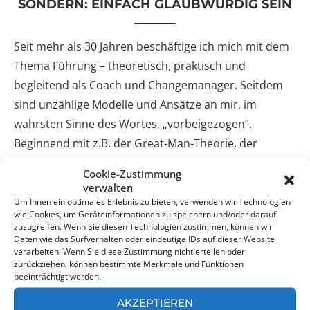
SONDERN: EINFACH GLAUBWÜRDIG SEIN
Seit mehr als 30 Jahren beschäftige ich mich mit dem
Thema Führung – theoretisch, praktisch und
begleitend als Coach und Changemanager. Seitdem
sind unzählige Modelle und Ansätze an mir, im
wahrsten Sinne des Wortes, „vorbeigezogen“.
Beginnend mit z.B. der Great-Man-Theorie, der
Situativen Führung, dem St. Gallener Management
Cookie-Zustimmung
Navigator, der Transformationalen und
verwalten
Transaktionalen Führung bis hin zu Blue Ocean
Um Ihnen ein optimales Erlebnis zu bieten, verwenden wir Technologien
wie Cookies, um Geräteinformationen zu speichern und/oder darauf
Leadership – ein Wahnsinn, was da geboten wird. Nur,
zuzugreifen. Wenn Sie diesen Technologien zustimmen, können wir
Daten wie das Surfverhalten oder eindeutige IDs auf dieser Website
stellt sich mir die Frage, was hat es denn gebracht?
verarbeiten. Wenn Sie diese Zustimmung nicht erteilen oder
Welche Veränderung wurde erzeugt? Betrachtet man
zurückziehen, können bestimmte Merkmale und Funktionen
beeinträchtigt werden.
dazu die Veränderungen der etwa letzten 10 Jahre
beim GALLUP-Engagement-Index[1], so gibt es dort
AKZEPTIEREN