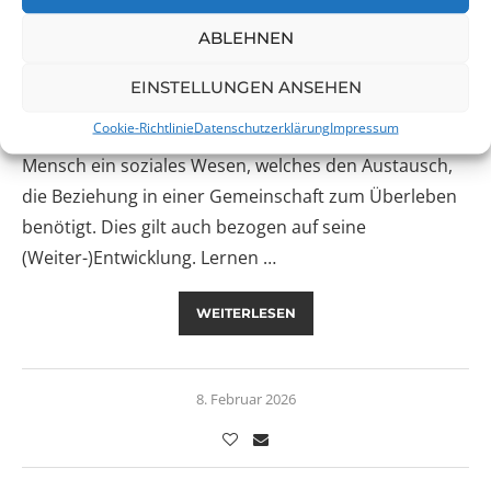
keine revolutionären Umbrüche – weder im positiven
ABLEHNEN
noch im negativen. Vielleicht gilt es nicht nur die
Dinge neu zu denken, sondern endlich mal
EINSTELLUNGEN ANSEHEN
anzufangen, glaubwürdig im TUN zu sein – dies sind
Cookie-Richtlinie
Datenschutzerklärung
Impressum
diesmal meine GedankenÜber. Für mich ist der
Mensch ein soziales Wesen, welches den Austausch,
die Beziehung in einer Gemeinschaft zum Überleben
benötigt. Dies gilt auch bezogen auf seine
(Weiter-)Entwicklung. Lernen …
WEITERLESEN
8. Februar 2026