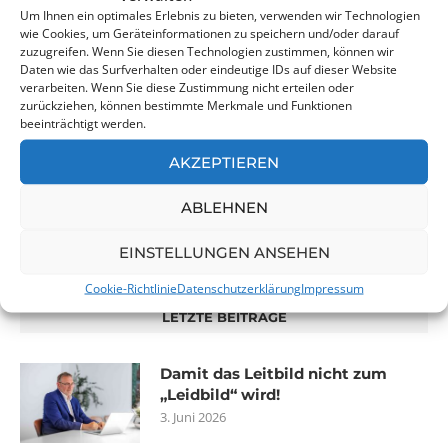
Um Ihnen ein optimales Erlebnis zu bieten, verwenden wir Technologien
Wachstum von Menschen und ihren Potenzialen für
wie Cookies, um Geräteinformationen zu speichern und/oder darauf
ihre Passion und Profession. Wertvoll – wirksam –
zuzugreifen. Wenn Sie diesen Technologien zustimmen, können wir
Daten wie das Surfverhalten oder eindeutige IDs auf dieser Website
bewegend!“
verarbeiten. Wenn Sie diese Zustimmung nicht erteilen oder
zurückziehen, können bestimmte Merkmale und Funktionen
beeinträchtigt werden.
AKZEPTIEREN
MEINE SOCIAL-MEDIA-PROFILE
ABLEHNEN
EINSTELLUNGEN ANSEHEN
Cookie-Richtlinie
Datenschutzerklärung
Impressum
LETZTE BEITRÄGE
Damit das Leitbild nicht zum
„Leidbild“ wird!
3. Juni 2026