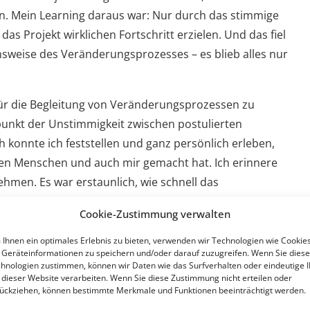
. Mein Learning daraus war: Nur durch das stimmige
 Projekt wirklichen Fortschritt erzielen. Und das fiel
sweise des Veränderungsprozesses – es blieb alles nur
für die Begleitung von Veränderungsprozessen zu
punkt der Unstimmigkeit zwischen postulierten
onnte ich feststellen und ganz persönlich erleben,
den Menschen und auch mir gemacht hat. Ich erinnere
ehmen. Es war erstaunlich, wie schnell das
 eloquent in seinen Beiträgen einfließen ließ. Und
Cookie-Zustimmung verwalten
ss es nun wirklich verstanden war und wir loslegen
Ihnen ein optimales Erlebnis zu bieten, verwenden wir Technologien wie Cookies
Geräteinformationen zu speichern und/oder darauf zuzugreifen. Wenn Sie dies
hnologien zustimmen, können wir Daten wie das Surfverhalten oder eindeutige 
 folgte nichts auf der Handlungsebene. Eher sogar
 dieser Website verarbeiten. Wenn Sie diese Zustimmung nicht erteilen oder
s „Neue“ zu überführen. Da wurden auf einmal
ückziehen, können bestimmte Merkmale und Funktionen beeinträchtigt werden.