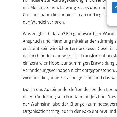
Formulare zur Auftragsklärung mit User Stories 
mit Meilensteinen. Es war grotesk und nur noch
Coaches nahm kontinuierlich ab und irgendwan
den Wandel verloren.
Was zeigt sich daran? Ein glaubwürdiger Wand
Anspruch und Handlung miteinander stimmig si
entsteht kein wirklicher Lernprozess. Dieser is
dadurch findet eine wirkliche Transformation sta
ein zentraler Hebel zur stimmigen Entwicklung 
Veränderungsvorhaben nicht entgegenstehen. An
wird nur die „neue Sprache gelernt“ und das wa
Durch das Auseinanderdriften der beiden Ebenen, 
die Veränderung sein Fundament. Jetzt heißt es „
der Wahnsinn, also der Change, (zumindest verme
Organisationsmitgliedern der Fake entlarvt und 