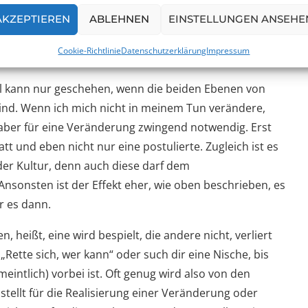
gleichgesetzt und alles wurde zum Sprint – allerdings
 zum Kopfschütteln. Unsere Motivation als Agile
AKZEPTIEREN
ABLEHNEN
EINSTELLUNGEN ANSEHE
n hatte die überwiegende Mehrheit den Glauben an
Cookie-Richtlinie
Datenschutzerklärung
Impressum
el kann nur geschehen, wenn die beiden Ebenen von
nd. Wenn ich mich nicht in meinem Tun verändere,
t aber für eine Veränderung zwingend notwendig. Erst
tt und eben nicht nur eine postulierte. Zugleich ist es
der Kultur, denn auch diese darf dem
sonsten ist der Effekt eher, wie oben beschrieben, es
r es dann.
heißt, eine wird bespielt, die andere nicht, verliert
Rette sich, wer kann“ oder such dir eine Nische, bis
intlich) vorbei ist. Oft genug wird also von den
stellt für die Realisierung einer Veränderung oder