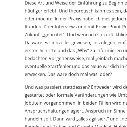
Diese Art und Weise der Einführung zu Beginn 
häufiger erlebt. Und theoretisch kann es sein
oder möchte. In der Praxis habe ich dies jedoch
Runden, über Interviews und mit PowerPoint-Pr
Zukunft „gebrütet“. Und wenn ich so zurückblick
Da wäre es sinnvoller gewesen, loszulegen, ein
ersten Schritte und das „Why“ zu informieren un
bedachten Vorgehensweise, mal „einfach machen
eventuelle Startfehler und das Neue wirklich i
erwecken. Das wäre doch mal was, oder?
Und was passiert stattdessen? Entweder wird
gestartet oder formale Veränderungen wie Um
Jobtiteln vorgenommen. In beiden Fällen wird 
Anspruchshaltungen agiert. Anspruch im Sinne 
handeln soll. Dann wird „alles agilisiert“ und „n
People Lead, Tribes und Growth Mindset, Holokr