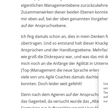
eigentlichen Managementebene zurückzukehren
Zusammenwirken dieser beiden Ebenen konnte das
mir eben auf, bei der oben genannten Vorgehen
auf der Anspruchsebene.
Ich fing damals schon an, dies in mein Denken 
übertragen. Und so entstand halt dieser Knack
Ansprüchen und der Handlungsebene. Mehrfach k
wie groß die Diskrepanz war, und was das mit 
mich noch an die Anfänge der Agilität in Untern
(Top-)Management die neue Sprache erlernte und
viele von uns Agile Coaches damals dachten, da
konnten. Doch leider weit gefehlt!
Um 
um 
Tec
Denn nach dem Agieren auf der Anspruchsebene
auf
das Gegenteil, da versucht wurde das „Alte“ in
zur