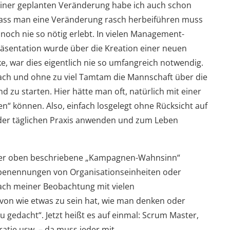
einer geplanten Veränderung habe ich auch schon
, dass man eine Veränderung rasch herbeiführen muss
 noch nie so nötig erlebt. In vielen Management-
äsentation wurde über die Kreation einer neuen
e, war dies eigentlich nie so umfangreich notwendig.
fach und ohne zu viel Tamtam die Mannschaft über die
d zu starten. Hier hätte man oft, natürlich mit einer
“ können. Also, einfach losgelegt ohne Rücksicht auf
n der täglichen Praxis anwenden und zum Leben
 der oben beschriebene „Kampagnen-Wahnsinn“
benennungen von Organisationseinheiten oder
nach meiner Beobachtung mit vielen
von wie etwas zu sein hat, wie man denken oder
eu gedacht“. Jetzt heißt es auf einmal: Scrum Master,
atie usw. – da muss jeder mit.