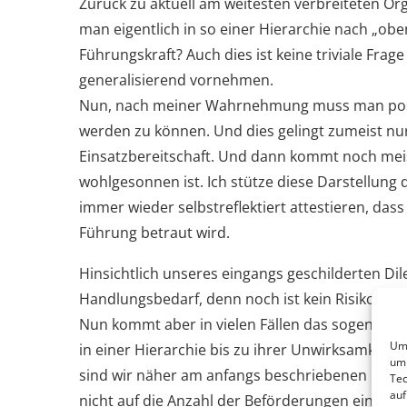
Zurück zu aktuell am weitesten verbreiteten O
man eigentlich in so einer Hierarchie nach „obe
Führungskraft? Auch dies ist keine triviale Frag
generalisierend vornehmen.
Nun, nach meiner Wahrnehmung muss man positi
werden zu können. Und dies gelingt zumeist nu
Einsatzbereitschaft. Und dann kommt noch meis
wohlgesonnen ist. Ich stütze diese Darstellun
immer wieder selbstreflektiert attestieren, das
Führung betraut wird.
Hinsichtlich unseres eingangs geschilderten Di
Handlungsbedarf, denn noch ist kein Risiko fü
Nun kommt aber in vielen Fällen das sogenannte
Um 
in einer Hierarchie bis zu ihrer Unwirksamkeit
um 
sind wir näher am anfangs beschriebenen Reel. 
Tec
auf
nicht auf die Anzahl der Beförderungen ein, we