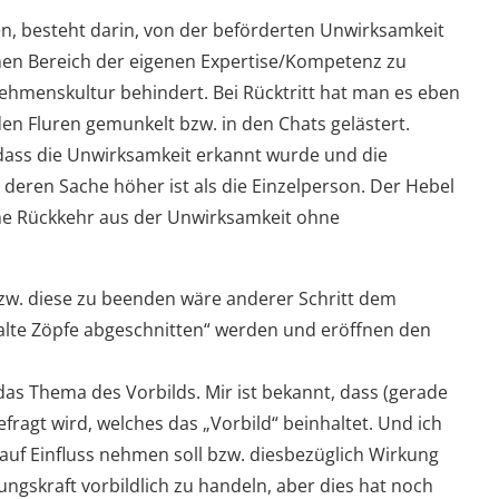
n, besteht darin, von der beförderten Unwirksamkeit
nen Bereich der eigenen Expertise/Kompetenz zu
ehmenskultur behindert. Bei Rücktritt hat man es eben
den Fluren gemunkelt bzw. in den Chats gelästert.
 dass die Unwirksamkeit erkannt wurde und die
eren Sache höher ist als die Einzelperson. Der Hebel
 eine Rückkehr aus der Unwirksamkeit ohne
. diese zu beenden wäre anderer Schritt dem
alte Zöpfe abgeschnitten“ werden und eröffnen den
 das Thema des Vorbilds. Mir ist bekannt, dass (gerade
ragt wird, welches das „Vorbild“ beinhaltet. Und ich
rauf Einfluss nehmen soll bzw. diesbezüglich Wirkung
rungskraft vorbildlich zu handeln, aber dies hat noch