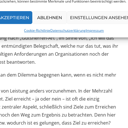
ückziehen, können bestimmte Merkmale und Funktionen beeinträchtigt werden.
derung ausreichen. Die Konsequenzen aus diesem Prinzip
AKZEPTIEREN
ABLEHNEN
EINSTELLUNGEN ANSEHE
sequenz: Anstelle von (fachlicher) Autorität steht
Cookie-Richtlinie
Datenschutzerklärung
Impressum
ng nach „Gutsherren-Art“, im Sinne von, „ich will das
ner entmündigten Belegschaft, welche nur das tut, was ihr
lfältigen Anforderungen an Organisationen noch der
lbst beantworten.
ie man dem Dilemma begegnen kann, wenn es nicht mehr
ng von Leistung anders vorzunehmen. In der Mehrzahl
Ziel erreicht – ja oder nein – ist oft die einzig
z zentraler Aspekt, schließlich sind Ziele zum Erreichen
h noch den Weg zum Ergebnis zu betrachten. Denn hier
bzw. wodurch ist es gelungen, dass Ziel zu erreichen?