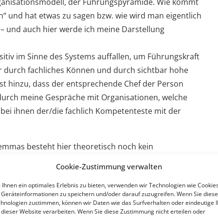
rganisationsmodell, der Führungspyramide. Wie kommt
n“ und hat etwas zu sagen bzw. wie wird man eigentlich
e – und auch hier werde ich meine Darstellung
v im Sinne des Systems auffallen, um Führungskraft
r durch fachliches Können und durch sichtbar hohe
t hinzu, dass der entsprechende Chef der Person
g durch meine Gespräche mit Organisationen, welche
s bei ihnen der/die fachlich Kompetenteste mit der
lemmas besteht hier theoretisch noch kein
r das Treffen von kompetenten Entscheidungen gegeben.
Cookie-Zustimmung verwalten
 „Peter-Prinzip“ hinzu. Dieses besagt, dass Personen
Ihnen ein optimales Erlebnis zu bieten, verwenden wir Technologien wie Cookies
 befördert werden und dort dann verbleiben. Und schon
Geräteinformationen zu speichern und/oder darauf zuzugreifen. Wenn Sie dies
Übrigens, dass „Peter-Prinzip“ geht meines Wissens
hnologien zustimmen, können wir Daten wie das Surfverhalten oder eindeutige 
 dieser Website verarbeiten. Wenn Sie diese Zustimmung nicht erteilen oder
lche zur Unwirksamkeit notwendig sind. So besehen,